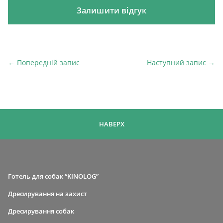
← Попередній запис
Наступний запис →
Попередній запис
На
НАВЕРХ
Готель для собак “KINOLOG”
Дресирування на захист
Дресирування собак