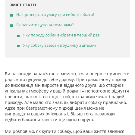
ЗМІСТ СТАТТІ
На що звертати увагу при виборі собаки?
Як навчити цуценя командам?
Яку породу собак вибрати в перший раз?
Яку собаку завести в будинку з дітьми?
Ви назавжди запам’ятаєте момент, коли вперше принесете
радісного цуценя до себе додому. При грамотному підході
до вихованця він виросте в відданого друга, що створює
унікальну атмосферу у вашій родині – неповторне відчуття
повноти, щастя і того, що є той, хто завжди чекає і радий
приходу. Але мало хто знає, як вибрати собаку правильно.
Адже при безграмотному підході щеня може не
виправдати ваших очікувань і, більш того, назавжди
відбити бажання завести ще одного друга.
Ми розповімо, як купити собаку, щоб ваші життя злилися