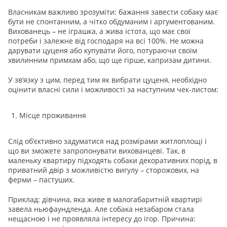
Власникам важливо зрозуміти: бажання завести собаку має
бути не спонтанним, а чітко обдуманим і аргументованим.
Вихованець – не іграшка, а жива істота, що має свої
потреби і залежне від господаря на всі 100%. Не можна
дарувати цуценя або купувати його, потураючи своїм
хвилинним примхам або, що ще гірше, капризам дитини.
У зв’язку з цим, перед тим як вибрати цуценя, необхідно
оцінити власні сили і можливості за наступним чек-листом:
Місце проживання
Слід об’єктивно задуматися над розмірами житлоплощі і
що ви зможете запропонувати вихованцеві. Так, в
маленьку квартиру підходять собаки декоративних порід, в
приватний двір з можливістю вигулу – сторожових, на
ферми – пастуших.
Приклад: дівчина, яка живе в малогабаритній квартирі
завела ньюфаундленда. Але собака незабаром стала
нещасною і не проявляла інтересу до ігор. Причина: