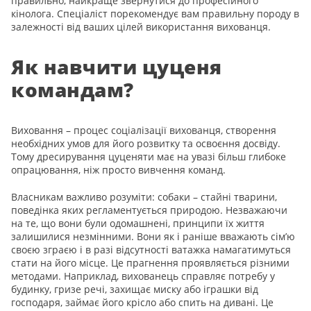
правильно, найкраще звернутися до професійного
кінолога. Спеціаліст порекомендує вам правильну породу в
залежності від ваших цілей використання вихованця.
Як навчити цуценя
командам?
Виховання – процес соціалізації вихованця, створення
необхідних умов для його розвитку та освоєння досвіду.
Тому дресирування цуценяти має на увазі більш глибоке
опрацювання, ніж просто вивчення команд.
Власникам важливо розуміти: собаки – стайні тварини,
поведінка яких регламентується природою. Незважаючи
на те, що вони були одомашнені, принципи їх життя
залишилися незмінними. Вони як і раніше вважають сім’ю
своєю зграєю і в разі відсутності ватажка намагатимуться
стати на його місце. Це прагнення проявляється різними
методами. Наприклад, вихованець справляє потребу у
будинку, гризе речі, захищає миску або іграшки від
господаря, займає його крісло або спить на дивані. Це