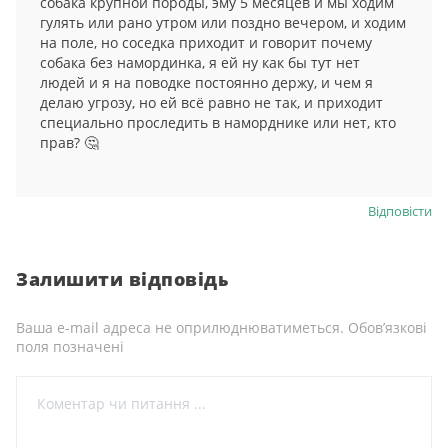
собака крупной породы, эму 5 месяцев и мы ходим
гулять или рано утром или поздно вечером, и ходим
на поле, но соседка приходит и говорит почему
собака без намординка, я ей ну как бы тут нет
людей и я на поводке постоянно держу, и чем я
делаю угрозу, но ей всё равно не так, и приходит
специально проследить в наморднике или нет, кто
прав? 🤔
Відповіcти
Залишити відповідь
Ваша e-mail адреса не оприлюднюватиметься.
Обов’язкові
поля позначені