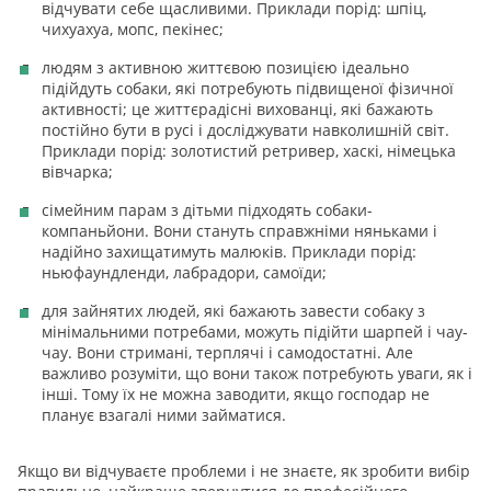
відчувати себе щасливими. Приклади порід: шпіц,
чихуахуа, мопс, пекінес;
людям з активною життєвою позицією ідеально
підійдуть собаки, які потребують підвищеної фізичної
активності; це життєрадісні вихованці, які бажають
постійно бути в русі і досліджувати навколишній світ.
Приклади порід: золотистий ретривер, хаскі, німецька
вівчарка;
сімейним парам з дітьми підходять собаки-
компаньйони. Вони стануть справжніми няньками і
надійно захищатимуть малюків. Приклади порід:
ньюфаундленди, лабрадори, самоїди;
для зайнятих людей, які бажають завести собаку з
мінімальними потребами, можуть підійти шарпей і чау-
чау. Вони стримані, терплячі і самодостатні. Але
важливо розуміти, що вони також потребують уваги, як і
інші. Тому їх не можна заводити, якщо господар не
планує взагалі ними займатися.
Якщо ви відчуваєте проблеми і не знаєте, як зробити вибір