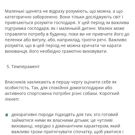
Маленькі щенята не відразу розуміють, що можна, а що
категорично заборонено. Вони тільки досліджують світ і
привчаються розуміти господаря. У цей період їм важлива
підтримка господаря, як і маленькій дитині. Малюк може
справляти потребу в будинку, поки ви не привчите його до
пеленки або вигулу, або, наприклад, гризти речі. Важливо
розуміти, що в цей період не можна кричати чи карати
вихованця, його необхідно грамотно виховувати.
Темперамент
Власників закликають в першу чергу оцінити себе як
особистість. Так, для спокійної домогосподарки або
активного спортсмена потрібні різні собаки. Короткий
лікнеп:
декоративні породи підходять для тих, хто готовий
займатися ними як власними дітьми; це чутливі
вихованці, нерідко з домінантним характером, який
важливо трохи пригнічувати спочатку, щоб ужитися і