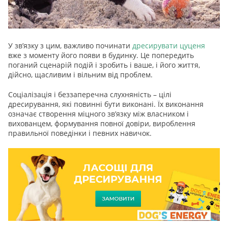
У зв’язку з цим, важливо починати
дресирувати цуценя
вже з моменту його появи в будинку. Це попередить
поганий сценарій подій і зробить і ваше, і його життя,
дійсно, щасливим і вільним від проблем.
Соціалізація і беззаперечна слухняність – цілі
дресирування, які повинні бути виконані. Їх виконання
означає створення міцного зв’язку між власником і
вихованцем, формування повної довіри, вироблення
правильної поведінки і певних навичок.