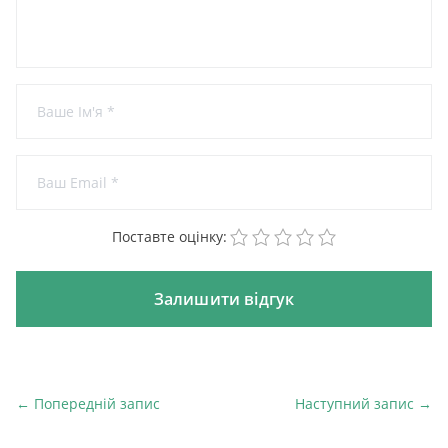
1
2
3
4
5
Поставте оцінку:
← Попередній запис
Наступний запис →
Попередній запис
На