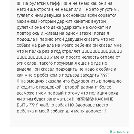
!!!! На рулетки Стафф !!!!! Я не знаю как они на
него ещё строгач не нацепили… но это упустим ,
гуляет с ним девушка а основном если сорвётся
механизм который держит канатик внутри
рулетки она его даже удержать не сможет и я
повторюсь и живем на одном этаже! Когда я
подошла к парню этой девушки сказать что их
собака на рычала на моего ребёнка он сказал мне
что и палка раз в год стреляет 🤦🏻‍♀️🤦🏻‍♀️🤦🏻‍♀️🤦🏻‍♀️🤦🏻‍♀️
🤦🏻‍♀️🤦🏻‍♀️🤦🏻‍♀️🤦🏻‍♀️ У меня просто челюсть отпала от
этих слов , такого похуизма я ещё не где не
видела , он сказал подходить не надо к собаке а
как мне с ребёнком в подъезд заходить ?????
Я на эмоциях сказала что буду звонить в полицию
и ходить с перцовкой , второй вариант более
возможен чем первый потому что полиция вряд
ли этим будет заниматься !!! 🤬🤯😳😤 КАК МНЕ
БЫТЬ ??? Я люблю собак НО Здоровье моего
ребёнка и моей собаки для меня дороже !!!
Відповіcти