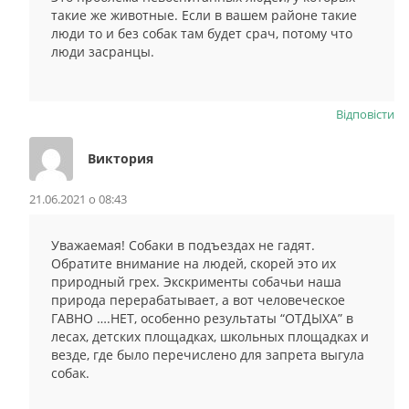
такие же животные. Если в вашем районе такие
люди то и без собак там будет срач, потому что
люди засранцы.
Відповіcти
Виктория
21.06.2021 о 08:43
Уважаемая! Собаки в подъездах не гадят.
Обратите внимание на людей, скорей это их
природный грех. Экскрименты собачьи наша
природа перерабатывает, а вот человеческое
ГАВНО ….НЕТ, особенно результаты “ОТДЫХА” в
лесах, детских площадках, школьных площадках и
везде, где было перечислено для запрета выгула
собак.