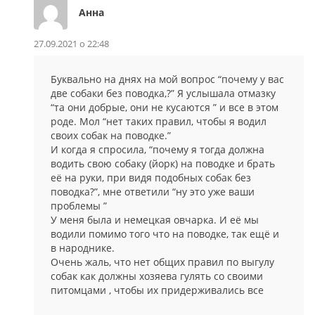
Анна
27.09.2021 о 22:48
Буквально на днях на мой вопрос “почему у вас
две собаки без поводка,?” Я услышала отмазку
“та они добрые, они не кусаются ” и все в этом
роде. Мол “нет таких правил, чтобы я водил
своих собак на поводке.”
И когда я спросила, “почему я тогда должна
водить свою собаку (йорк) на поводке и брать
её на руки, при видя подобных собак без
поводка?”, мне ответили “ну это уже ваши
проблемы ”
У меня была и немецкая овчарка. И её мы
водили помимо того что на поводке, так ещё и
в народнике.
Очень жаль, что нет общих правил по выгулу
собак как должны хозяева гулять со своими
питомцами , чтобы их придерживались все