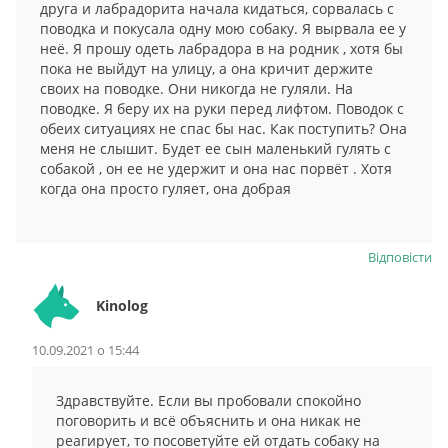
друга и лабрадорита начала кидаться, сорвалась с
поводка и покусала одну мою собаку. Я вырвала ее у
неё. Я прошу одеть лабрадора в на родник , хотя бы
пока не выйдут на улицу, а она кричит держите
своих на поводке. Они никогда не гуляли. На
поводке. Я беру их на руки перед лифтом. Поводок с
обеих ситуациях не спас бы нас. Как поступить? Она
меня не слышит. Будет ее сын маленький гулять с
собакой , он ее не удержит и она нас порвёт . Хотя
когда она просто гуляет, она добрая
Відповіcти
Kinolog
10.09.2021 о 15:44
Здравствуйте. Если вы пробовали спокойно
поговорить и всё объяснить и она никак не
реагирует, то посоветуйте ей отдать собаку на