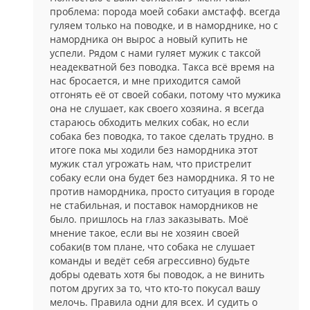
проблема: порода моей собаки амстафф. всегда
гуляем только на поводке, и в наморднике, но с
намордника он вырос а новый купить не
успели. Рядом с нами гуляет мужик с таксой
неадекватной без поводка. Такса всё время на
нас бросается, и мне приходится самой
отгонять её от своей собаки, потому что мужика
она не слушает, как своего хозяина. я всегда
стараюсь обходить мелких собак, но если
собака без поводка, то такое сделать трудно. в
итоге пока мы ходили без намордника этот
мужик стал угрожать нам, что пристрелит
собаку если она будет без намордника. Я то не
против намордника, просто ситуация в городе
не стабильная, и поставок намордников не
было. пришлось на глаз заказывать. Моё
мнение такое, если вы не хозяин своей
собаки(в том плане, что собака не слушает
команды и ведёт себя агрессивно) будьте
добры одевать хотя бы поводок, а не винить
потом других за то, что кто-то покусал вашу
мелочь. Правила одни для всех. И судить о