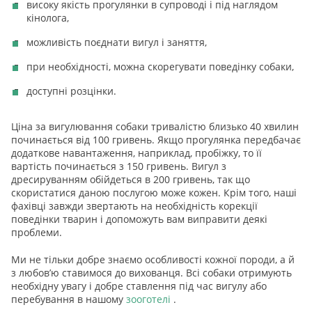
високу якість прогулянки в супроводі і під наглядом
кінолога,
можливість поєднати вигул і заняття,
при необхідності, можна скорегувати поведінку собаки,
доступні розцінки.
Ціна за вигулювання собаки тривалістю близько 40 хвилин
починається від 100 гривень. Якщо прогулянка передбачає
додаткове навантаження, наприклад, пробіжку, то її
вартість починається з 150 гривень. Вигул з
дресируванням обійдеться в 200 гривень, так що
скористатися даною послугою може кожен. Крім того, наші
фахівці завжди звертають на необхідність корекції
поведінки тварин і допоможуть вам виправити деякі
проблеми.
Ми не тільки добре знаємо особливості кожної породи, а й
з любов’ю ставимося до вихованця. Всі собаки отримують
необхідну увагу і добре ставлення під час вигулу або
перебування в нашому
зооготелі
.