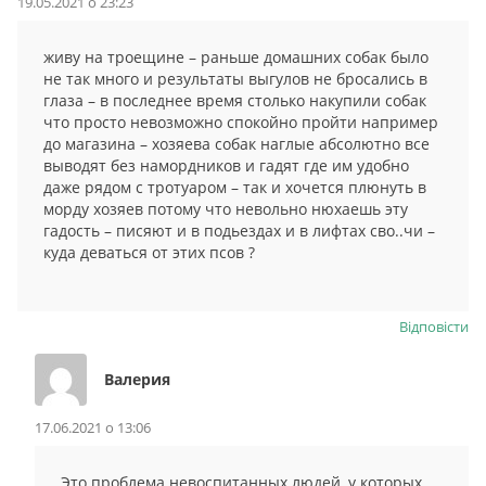
19.05.2021 о 23:23
живу на троещине – раньше домашних собак было
не так много и результаты выгулов не бросались в
глаза – в последнее время столько накупили собак
что просто невозможно спокойно пройти например
до магазина – хозяева собак наглые абсолютно все
выводят без намордников и гадят где им удобно
даже рядом с тротуаром – так и хочется плюнуть в
морду хозяев потому что невольно нюхаешь эту
гадость – писяют и в подьездах и в лифтах сво..чи –
куда деваться от этих псов ?
Відповіcти
Валерия
17.06.2021 о 13:06
Это проблема невоспитанных людей, у которых