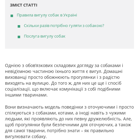
ЗМІСТ СТАТТІ
Правила вигулу собак в Україні
Скільки разів потрібно гуляти з собакою?
Послуга вигулу собак
Однією з обов’язкових складових догляду за собаками і
невід’ємною частиною їхнього життя є вигул. Домашні
вихованці просто обожнюють прогулянки і з радістю
виходять на вулицю. До того ж, для них це ще і спосіб
соціалізації, що включає комунікації з собі подібними
іншими тваринами.
Вони визначають модель поведінки з оточуючими і просто
спілкуються з собаками, котами, а іноді навіть з чужими
людьми, які проявляють до них певну дружелюбність. Але,
щоб прогулянки були безпечними для оточуючих, а також
для самої тварини, потрібно знати – як правильно
вигулювати собаку.