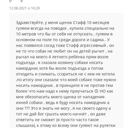
12.08.2021 о 16:29
Здравствуйте, у меня щенок Стафф 10 месяцев
гуляем всегда на поводке , купила специально на
10 метров что бы от себя не отпускать , гуляем в
основном на поле по среди дороги и садика.. У
нас появился сосед тоже Стафф агрессивный , он
не то что собак не любит он на детей рычит , на
рычал на моего 4 летнего ребёнка прям возле
подъезда , я сказала хозяину собаки носить
намордник хотя бы возле подъезда а потом
отходить и снимать, ссориться не с кем не хотела
,по итогу они сказали что моей собаке тоже нужно
носить намордник , в принципе я не против тем
более что нам надо к нему приучаться 🙃 НО как
мне обезопасить моего щенка от нападения
ихней собаки , ведь я буду носить намордник а
они ??? Это я знать не могу , я на своего одену а
тот не дай бог грызть моего начнёт , он даже
ответить не сможет (я просто часто такое
слышала), к этому ко всему они гуляют на рулетки