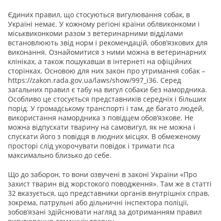
Єдиних правил, що стосуються вигулювання собак, в
Україні немає. У кожному регіоні країни облвиконкоми і
міськвиконкоми разом з ветеринарними відділами
встановлюють звід норм і рекомендацій, обов’язкових для
виконання. Ознайомитися з ними можна в ветеринарних
клініках, а також пошукавши в інтернеті на офіційних
сторінках. Основою для них закон про утримання собак –
https://zakon.rada.gov.ua/laws/show/997_i36. Серед
загальних правил є табу на вигул собаки без намордника.
Особливо це стосується представників середніх і більших
порід. У громадському транспорті і там, де багато людей,
використання намордника з повідцем обов’язкове. Не
можна відпускати тварину на самовигул, як не можна і
спускати його з повідця в людних місцях. В обмеженому
просторі слід укорочувати повідок і тримати пса
максимально близько до себе.
Що до заборон, то вони озвучені в законі України «Про
захист тварин від жорстокого поводження». Там же в статті
32 вказується, що представники органів внутрішніх справ,
зокрема, патрульні або дільничні інспектора поліції,
зобов’язані здійснювати нагляд за дотриманням правил