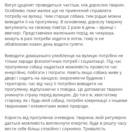
Вигул цуценят проводиться частіше, ніж дорослих тварин.
Особливо, поки малюк ще не привчений справляти
потребу на вулиці. Чим старше собака, тим рідше можна
виводити її на прогулянку. В основному, дорослу тварину
вигулюють на свіжому повітрі 2 рази в день – вранці і
ввечері. Представники маленьких порід, як чихуахуа,
можуть в разі потреби ходити в лоток, тому їх не
обов’язково кожен день водити гуляти.
Виводити домашнього улюбленця на вулицю потрібно не
тільки заради фізіологічних потреб і соціалізації. Під час
прогулянки собаці надається можливість провести час
енергійно, побігати і пограти. Навіть якщо собака живе у
дворі і сидить на ланцюзі, охороняючи будинок і
територію, час від часу її потрібно виводити на
прогулянку, відпускаючи з повідка. Це допомагає тварині
уникнути страху перед вулицею. До того ж, хвостатому
сторожу, як і будь-якій собаці, потрібні комунікації з іншими
тваринами і елементами живої природи.
Користь від прогулянок очевидна: тварина, якій регулярно
дається можливість виплеснути енергію, буде в решту часу
вести себе більш спокійно і слухняно. Тривалість