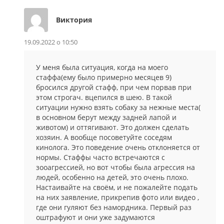
Виктория
19.09.2022 о 10:50
У меня была ситуация, когда на моего
стаффа(ему было примерно месяцев 9)
бросился другой стафф, при чем порвав при
этом строгач. вцепился в шею. В такой
ситуации нужно взять собаку за нежные места(
в основном берут между задней лапой и
животом) и оттягивают. Это должен сделать
хозяин. А вообще посоветуйте соседям
кинолога. Это поведение очень отклоняется от
нормы. Стаффы часто встречаются с
зооагрессией, но вот чтобы была агрессия на
людей, особенно на детей, это очень плохо.
Настаивайте на своём, и не пожалейте подать
на них заявление, прикрепив фото или видео ,
где они гуляют без намордника. Первый раз
оштрафуют и они уже задумаются