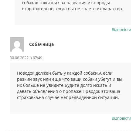
собаках только из-за названия их породы
отвратительно, когда вы не знаете их характер.
Відповіcти
Собачница
30.08.2022 о 07:49
Поводок должен быть у каждой собаки.А если
резкий звук или ещё что,ваши собаки убегут и вы
их больше не увидите.Будите долго искать и
давать объявления о пропаже.Прводок это ваша
страховка,на случае непредвиденной ситуации.
Відповіcти