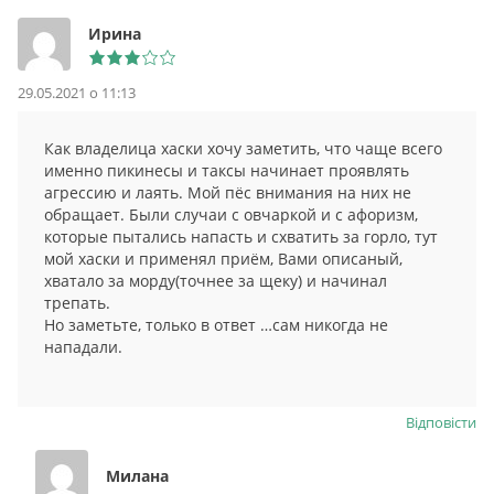
Ирина
29.05.2021 о 11:13
Как владелица хаски хочу заметить, что чаще всего
именно пикинесы и таксы начинает проявлять
агрессию и лаять. Мой пёс внимания на них не
обращает. Были случаи с овчаркой и с афоризм,
которые пытались напасть и схватить за горло, тут
мой хаски и применял приём, Вами описаный,
хватало за морду(точнее за щеку) и начинал
трепать.
Но заметьте, только в ответ …сам никогда не
нападали.
Відповіcти
Милана