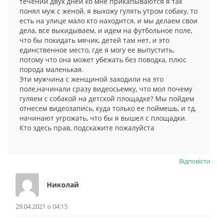
течении двух дней ко мне прикапываются я так
понял муж с женой, я выхожу гулять утром собаку, то
есть на улице мало кто находится, и мы делаем свои
дела, все выкидываем, и идем на футбольное поле,
что бы покидать мячик, детей там нет, и это
единственное место, где я могу ее выпустить,
потому что она может убежать без поводка, плюс
порода маленькая.
Эти мужчина с женщиной заходили на это
поле,начинали сразу видеосьемку, что мол почему
гуляем с собакой на детской площадке? Мы пойдем
отнесем видеозапись, куда только ее поймешь, и тд,
начинают угрожать, что бы я вышел с площадки.
Кто здесь прав, подскажите пожалуйста
Відповіcти
Николай
29.04.2021 о 04:15