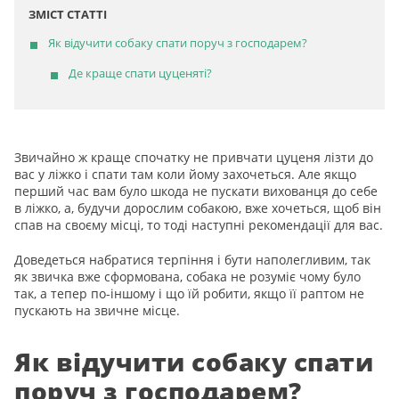
ЗМІСТ СТАТТІ
Як відучити собаку спати поруч з господарем?
Де краще спати цуценяті?
Звичайно ж краще спочатку не привчати цуценя лізти до
вас у ліжко і спати там коли йому захочеться. Але якщо
перший час вам було шкода не пускати вихованця до себе
в ліжко, а, будучи дорослим собакою, вже хочеться, щоб він
спав на своєму місці, то тоді наступні рекомендації для вас.
Доведеться набратися терпіння і бути наполегливим, так
як звичка вже сформована, собака не розуміє чому було
так, а тепер по-іншому і що їй робити, якщо її раптом не
пускають на звичне місце.
Як відучити собаку спати
поруч з господарем?