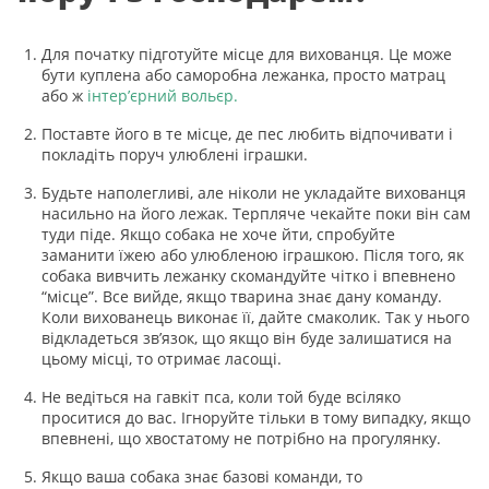
Для початку підготуйте місце для вихованця. Це може
бути куплена або саморобна лежанка, просто матрац
або ж
інтер’єрний вольєр.
Поставте його в те місце, де пес любить відпочивати і
покладіть поруч улюблені іграшки.
Будьте наполегливі, але ніколи не укладайте вихованця
насильно на його лежак. Терпляче чекайте поки він сам
туди піде. Якщо собака не хоче йти, спробуйте
заманити їжею або улюбленою іграшкою. Після того, як
собака вивчить лежанку скомандуйте чітко і впевнено
“місце”. Все вийде, якщо тварина знає дану команду.
Коли вихованець виконає її, дайте смаколик. Так у нього
відкладеться зв’язок, що якщо він буде залишатися на
цьому місці, то отримає ласощі.
Не ведіться на гавкіт пса, коли той буде всіляко
проситися до вас. Ігноруйте тільки в тому випадку, якщо
впевнені, що хвостатому не потрібно на прогулянку.
Якщо ваша собака знає базові команди, то