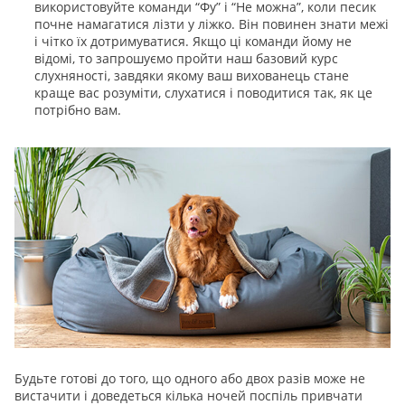
використовуйте команди “Фу” і “Не можна”, коли песик
почне намагатися лізти у ліжко. Він повинен знати межі
і чітко їх дотримуватися. Якщо ці команди йому не
відомі, то запрошуємо пройти наш базовий курс
слухняності, завдяки якому ваш вихованець стане
краще вас розуміти, слухатися і поводитися так, як це
потрібно вам.
Будьте готові до того, що одного або двох разів може не
вистачити і доведеться кілька ночей поспіль привчати