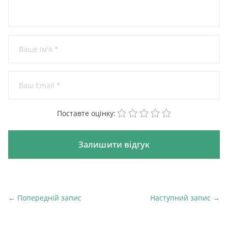
1
2
3
4
5
Поставте оцінку:
← Попередній запис
Наступний запис →
Попередній запис
На