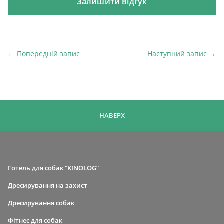
← Попередній запис
Наступний запис →
Попередній запис
На
НАВЕРХ
Готель для собак “KINOLOG”
Дресирування на захист
Дресирування собак
Фітнес для собак