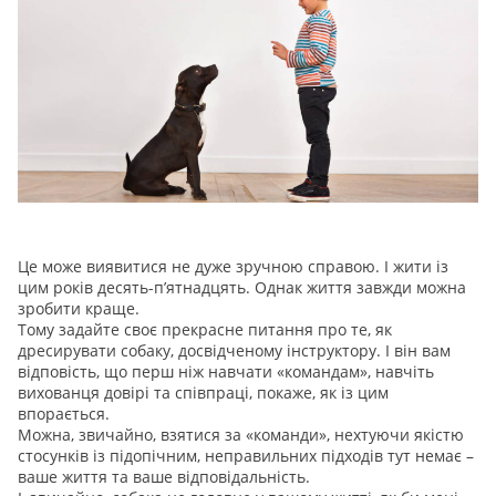
Це може виявитися не дуже зручною справою. І жити із
цим років десять-п’ятнадцять. Однак життя завжди можна
зробити краще.
Тому задайте своє прекрасне питання про те, як
дресирувати собаку, досвідченому інструктору. І він вам
відповість, що перш ніж навчати «командам», навчіть
вихованця довірі та співпраці, покаже, як із цим
впорається.
Можна, звичайно, взятися за «команди», нехтуючи якістю
стосунків із підопічним, неправильних підходів тут немає –
ваше життя та ваше відповідальність.