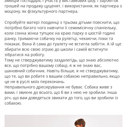
амбіцій господаря, і участь у виставкових шоу, і заробіток
грошей на продажу цуценят, і використання, як партнера з
моціону, як фізкультурного партнера.
Спробуйте матері поодинці з трьома дітьми пояснити, що
потрібно багато чого навчити її семимісячну спаніельку,
коли сонна жінка тупцює на краю парку о шостій годині
ранку, тримаючи собачку на рулетці, чекаючи, поки та
покакає. Вона й сама до туалету не встигла забігти. А їй ще
збирати всю свою зграю до школи і самій встигнути
зібратися на роботу.
Тому не стверджуватиму заздалегідь, що знаю абсолютно
все, що потрібно вашому собаці, я ж не знаю вас,
шановний собачник. Навіть більше, я не стверджуватиму,
що те, що ви робите з вашим собакою неправильно, якщо
це не в руслі моїх переконань.
Неправильного дресирування не буває. Собака живе з
вами, і звикне до всього, що б ви з нею не зробили. Інша
річ, що вам доведеться звикати до того, що ви зробили із
собакою.