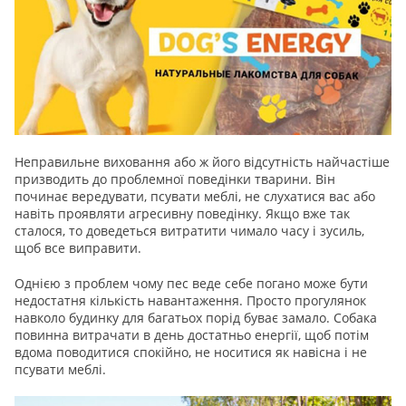
Неправильне виховання або ж його відсутність найчастіше
призводить до проблемної поведінки тварини. Він
починає вередувати, псувати меблі, не слухатися вас або
навіть проявляти агресивну поведінку. Якщо вже так
сталося, то доведеться витратити чимало часу і зусиль,
щоб все виправити.
Однією з проблем чому пес веде себе погано може бути
недостатня кількість навантаження. Просто прогулянок
навколо будинку для багатьох порід буває замало. Собака
повинна витрачати в день достатньо енергії, щоб потім
вдома поводитися спокійно, не носитися як навісна і не
псувати меблі.