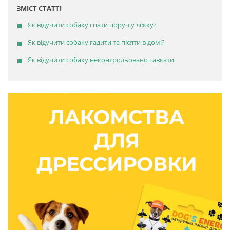
ЗМІСТ СТАТТІ
Як відучити собаку спати поруч у ліжку?
Як відучити собаку гадити та пісяти в домі?
Як відучити собаку неконтрольовано гавкати