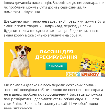
інших домашніх вихованців. Зверніться до ветеринара, так
як проблеми можуть бути досить серйозними, які
вимагають лікування.
Ще однією причиною незадовільної поведінки можуть бути
зміни в житті тварини. Наприклад, переїзд у новий
будинок, поява ще одного вихованця або дитини, навіть
зміна корму може сильно вплинути на собаку.
Ми привели далеко не весь перелік можливих причин
“поганої” поведінки собаки. І якщо ви впевнені, що справа
не в даних проблемах, то досвідчений фахівець допоможе
вам розібратися і допомогти стати собаці слухняніше та
спокійніше. Залишайте заявку на сайті і ми обов’язково з
вами зв’яжемося.