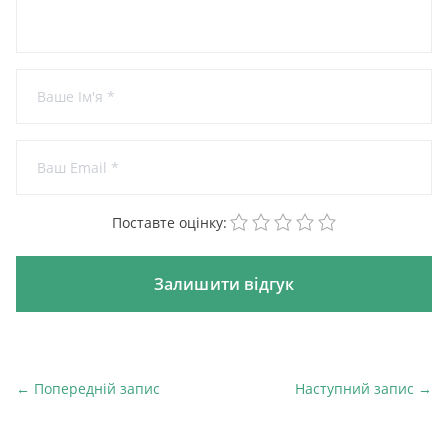
1
2
3
4
5
Поставте оцінку:
← Попередній запис
Наступний запис →
Попередній запис
На