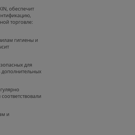
KIN, обеспечит
ентификацию,
ной торговле:
вилам гигиены и
ысит
зопасных для
ь дополнительных
егулярно
и соответствовали
ам и