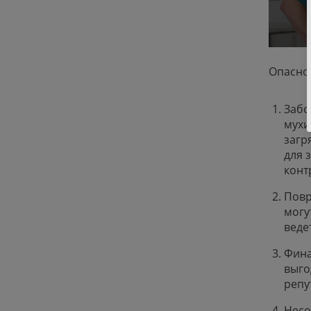
Опасно
Забо
мухи
загр
для 
конт
Повр
могу
веде
Фина
выго
репу
Несо