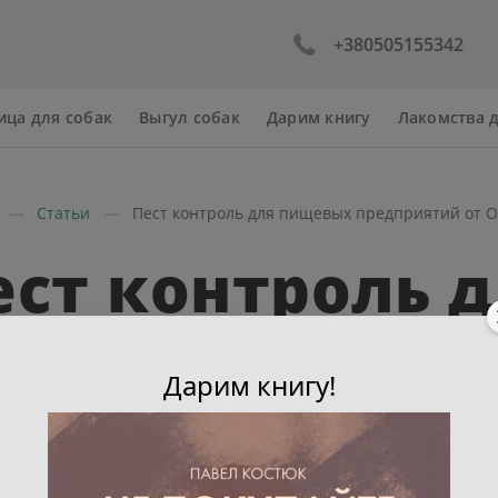
+380505155342
ица для собак
Выгул собак
Дарим книгу
Лакомства 
Статьи
Пест контроль для пищевых предприятий от 
ест контроль 
ищевых
Дарим книгу!
редприятий от