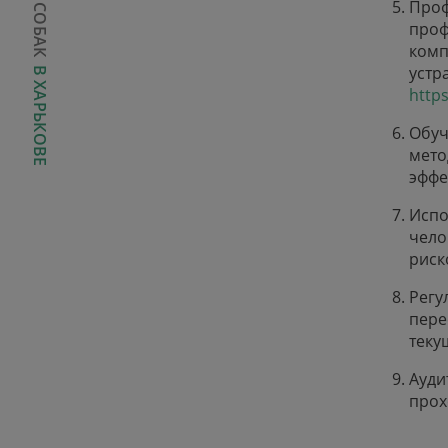
Проф
проф
комп
устр
В ХАРЬКОВЕ
http
Обуч
мето
эффе
Испо
чело
риск
Регу
пере
теку
Ауди
прох