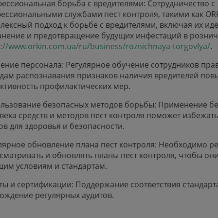
ессиональная борьба с вредителями: Сотрудничество с
ессиональными службами пест контроля, такими как OR
лексный подход к борьбе с вредителями, включая их ид
анение и предотвращение будущих инфестаций в рознич
s://www.orkin.com.ua/ru/business/roznichnaya-torgovlya/
.
ение персонала: Регулярное обучение сотрудников пра
дам распознавания признаков наличия вредителей пов
ктивность профилактических мер.
льзование безопасных методов борьбы: Применение бе
века средств и методов пест контроля поможет избежат
ов для здоровья и безопасности.
лярное обновление плана пест контроля: Необходимо р
сматривать и обновлять планы пест контроля, чтобы он
щим условиям и стандартам.
ты и сертификации: Поддержание соответствия стандарт
ождение регулярных аудитов.