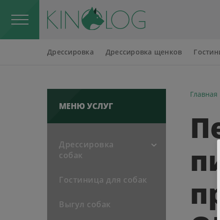
Меню
Дрессировка
Дрессировка щенков
Гостин
Главная
МЕНЮ УСЛУГ
П
Дрессировка
п
собак
Гостиница для собак
п
Выгул собак