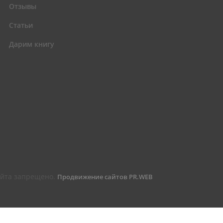
Отзывы
Статьи
Дарим книгу
сайта запрещено.
Продвижение сайтов PR.WEB