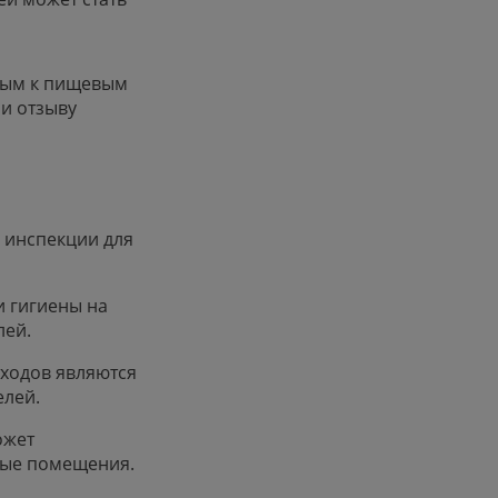
мым к пищевым
и отзыву
 инспекции для
и гигиены на
лей.
тходов являются
елей.
ожет
ные помещения.