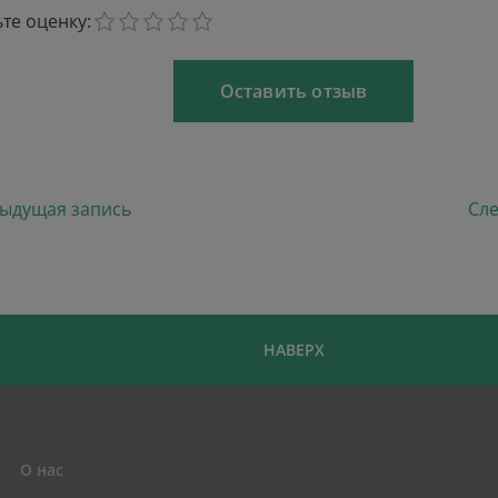
те оценку:
1
2
3
4
5
ыдущая запись
Сл
ущая запись
НАВЕРХ
О нас