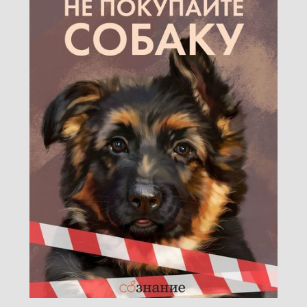
RKIN.COM.UA
я промышленность подвергается ряду уникальных вызов
лем за вредителями. Ниже приведен подробный обзор о
бе с вредителями для пищевых предприятий
: