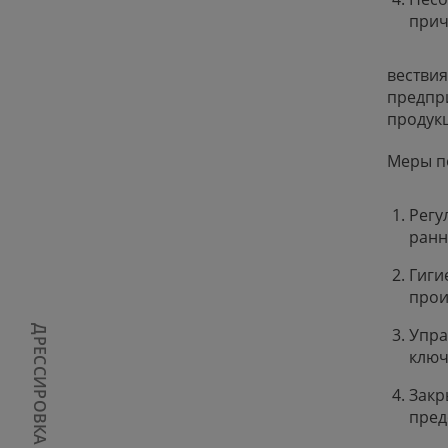
прич
вестви
предпри
продук
Меры п
Регу
ранн
Гиги
прои
ДРЕССИРОВКА СОБАК
Упра
ключ
Закр
пред