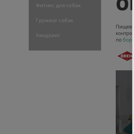
O
Фитнес для собак
Груминг собак
Пищева
контро
Хендлинг
по
борь