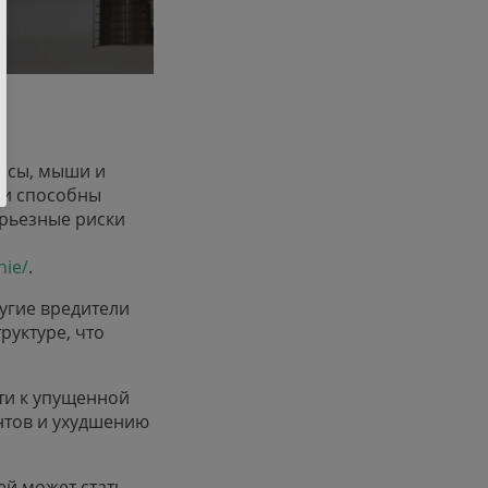
рысы, мыши и
ни способны
ерьезные риски
nie/
.
угие вредители
руктуре, что
ти к упущенной
ентов и ухудшению
ей может стать