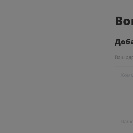
Во
Доб
Ваш адр